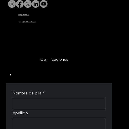
(855) 284-5329
ventas@buildaworks.com
Certificaciones
Nombre de pila
*
Apellido