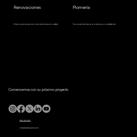
Renovaciones
Plomería
El texto proporcionado sirve como texto temporal o sustituto.
The provided text serves as a temporary or substitute text.
Comencemos con su próximo proyecto
(855) 284-5329
ventas@buildaworks.com