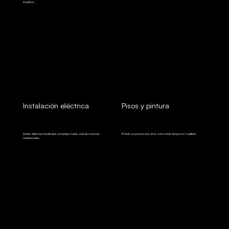
inquilinos.
Instalación eléctrica
Pisos y pintura
Desde sistemas industriales complejos hasta actualizaciones
El texto proporcionado sirve como texto temporal o sustituto.
residenciales.