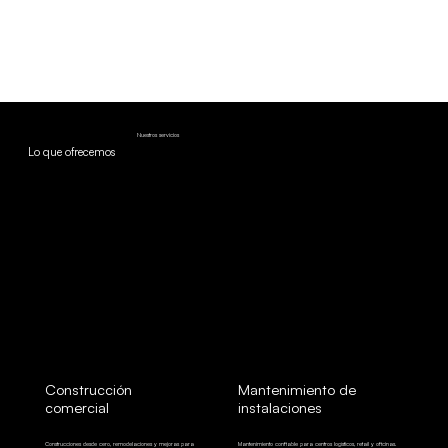
Nuestros servicios
Lo que ofrecemos
Construcción
Mantenimiento de
comercial
instalaciones
Construcciones desde cero, remodelaciones y mejoras para
Mantenimiento confiable para centros logísticos, retail y oficinas.